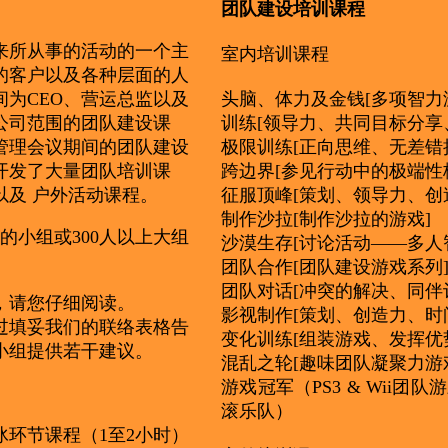
团队建设培训课程
以来所从事的活动的一个主
室内培训课程
的客户以及各种层面的人
为CEO、营运总监以及
头脑、体力及金钱[多项智力
公司范围的团队建设课
训练[领导力、共同目标分享
管理会议期间的团队建设
极限训练[正向思维、无差错
开发了大量团队培训课
跨边界[参见行动中的极端性
以及 户外活动课程。
征服顶峰[策划、领导力、创
制作沙拉[制作沙拉的游戏]
的小组或300人以上大组
沙漠生存[讨论活动——多人
团队合作[团队建设游戏系列
团队对话[冲突的解决、同伴
，请您仔细阅读。
影视制作[策划、创造力、时
过填妥我们的联络表格告
变化训练[组装游戏、发挥优
小组提供若干建议。
混乱之轮[趣味团队凝聚力游
游戏冠军（PS3 & Wii团
滚乐队）
环节课程（1至2小时）