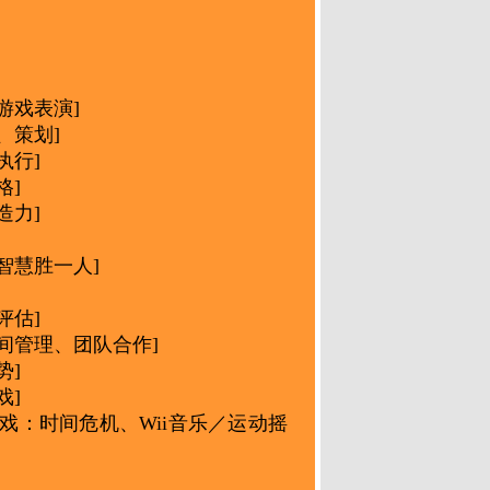
游戏表演]
、策划]
执行]
格]
造力]
智慧胜一人]
]
评估]
间管理、团队合作]
势]
戏]
队游戏：时间危机、Wii音乐／运动摇