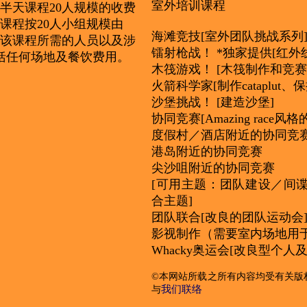
室外培训课程
于半天课程20人规模的收费
设课程按20人小组规模由
海滩竞技[室外团队挑战系列
主持该课程所需的人员以及涉
镭射枪战！ *独家提供[红外
括任何场地及餐饮费用。
木筏游戏！ [木筏制作和竞赛
火箭科学家[制作cataplut、
沙堡挑战！ [建造沙堡]
协同竞赛[Amazing race
度假村／酒店附近的协同竞
港岛附近的协同竞赛
尖沙咀附近的协同竞赛
[可用主题：团队建设／间
合主题]
团队联合[改良的团队运动会
影视制作（需要室内场地用
Whacky奥运会[改良型个人
©本网站所载之所有内容均受有关版
我们联络
与