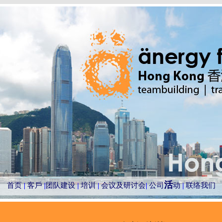
活
首页
客戶
团队建设
培训
会议及研讨会
公司
动
联络我们
|
|
|
|
|
|